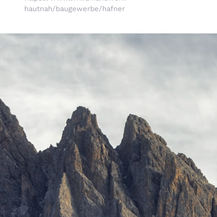
hautnah/baugewerbe/hafner