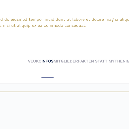
sed do eiusmod tempor incididunt ut labore et dolore magna aliq
s nisi ut aliquip ex ea commodo consequat.
VEUKO
INFOS
MITGLIEDER
FAKTEN STATT MYTHEN
I