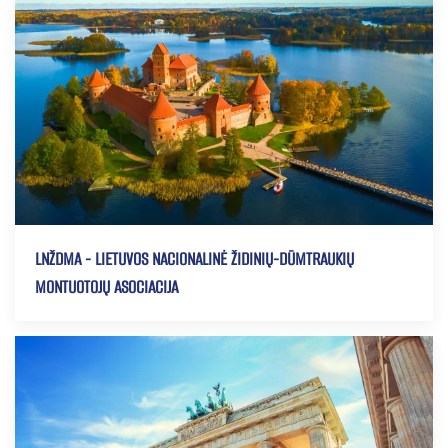
LNŽDMA - LIETUVOS NACIONALINĖ ŽIDINIŲ-DŪMTRAUKIŲ
MONTUOTOJŲ ASOCIACIJA